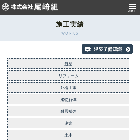
MENU
施工実績
WORKS
新築
リフォーム
外構工事
建物解体
耐震補強
曳家
土木